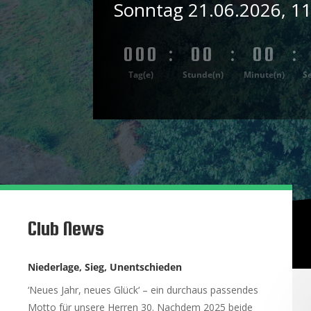
Sonntag 21.06.2026, 1
000
:
00
:
00
:
Tag(e)
Stunde(n)
Minute(n)
S
Club News
Niederlage, Sieg, Unentschieden
‘Neues Jahr, neues Glück‘ – ein durchaus passendes
Motto für unsere Herren 30. Nachdem 2025 beide