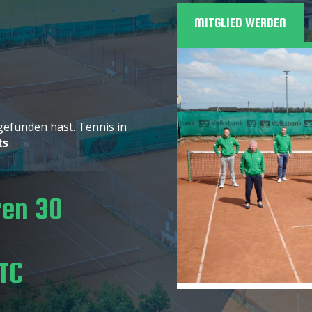
MITGLIED WERDEN
!
gefunden hast.
Tennis in
ts
ren 30
 TC