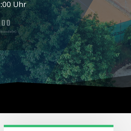
1:00 Uhr
00
ekunde(n)