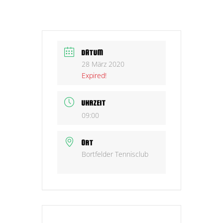
DATUM
28 März 2020
Expired!
UHRZEIT
09:00
ORT
Bortfelder Tennisclub