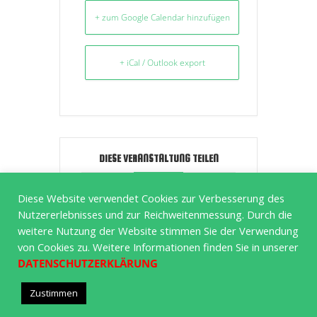
+ zum Google Calendar hinzufügen
+ iCal / Outlook export
DIESE VERANSTALTUNG TEILEN
Diese Website verwendet Cookies zur Verbesserung des
Nutzererlebnisses und zur Reichweitenmessung. Durch die
weitere Nutzung der Website stimmen Sie der Verwendung
von Cookies zu. Weitere Informationen finden Sie in unserer
DATENSCHUTZERKLÄRUNG
Bortfelder Tennisclub e.V. von 1977 © 2020 | Powered
Zustimmen
by Wordpress