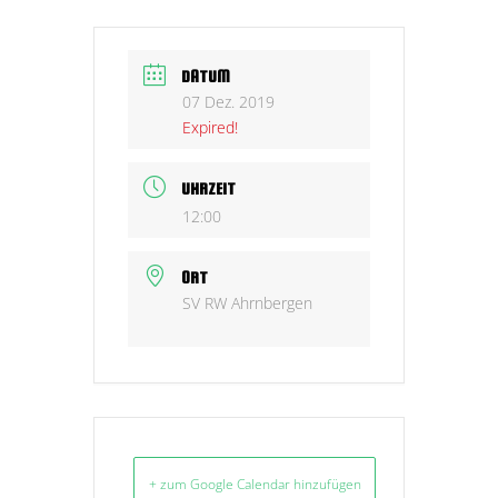
DATUM
07 Dez. 2019
Expired!
UHRZEIT
12:00
ORT
SV RW Ahrnbergen
+ zum Google Calendar hinzufügen