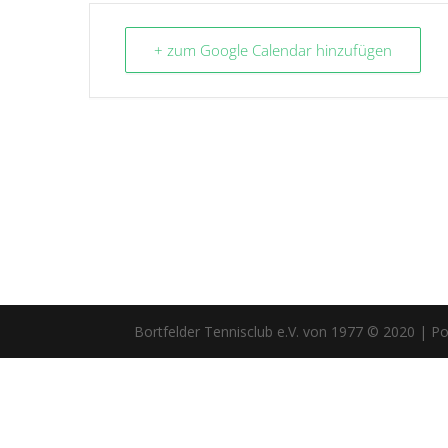
+ zum Google Calendar hinzufügen
Bortfelder Tennisclub e.V. von 1977 © 2020 | 