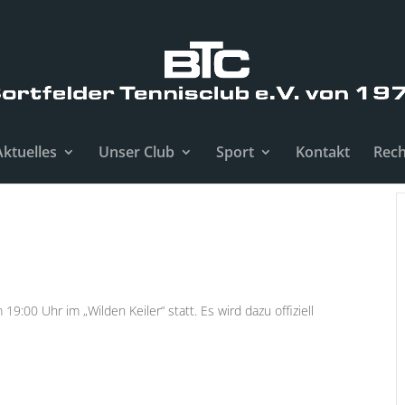
Aktuelles
Unser Club
Sport
Kontakt
Rech
:00 Uhr im „Wilden Keiler“ statt. Es wird dazu offiziell