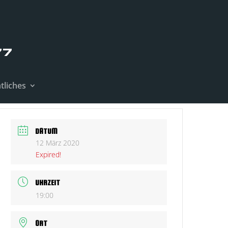
tliches
DATUM
12 März 2020
Expired!
UHRZEIT
19:00
ORT