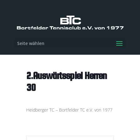
Seite wählen
2.Auswärtsspiel Herren
30
Heidberger TC – Bortfelder TC e.V. von 1977