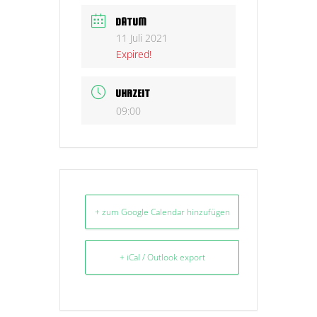
DATUM
11 Juli 2021
Expired!
UHRZEIT
09:00
+ zum Google Calendar hinzufügen
+ iCal / Outlook export