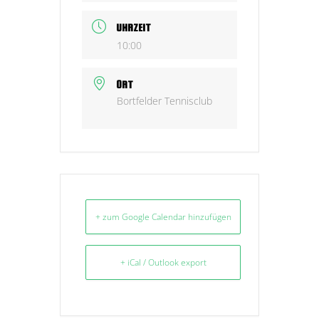
UHRZEIT
10:00
ORT
Bortfelder Tennisclub
+ zum Google Calendar hinzufügen
+ iCal / Outlook export