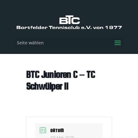
Seite wählen
BTC Junioren C – TC
Schwülper II
DATUM
03 Mai 2025