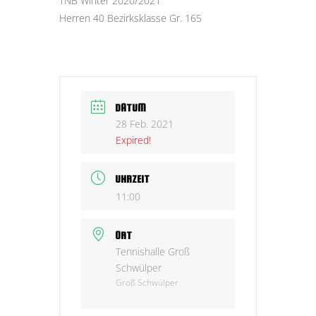
TNB Winter 2020/2021
Herren 40 Bezirksklasse Gr. 165
DATUM
28 Feb. 2021
Expired!
UHRZEIT
11:00
ORT
Tennishalle Groß
Schwülper
Groß Schwülper