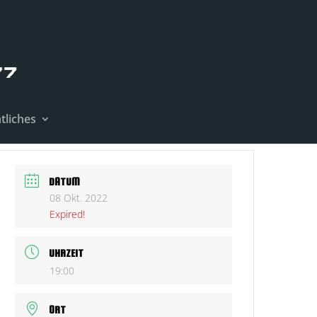
tliches
DATUM
08 Okt. 2022
Expired!
UHRZEIT
19:00
ORT