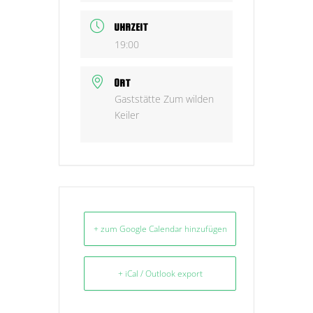
UHRZEIT
19:00
ORT
Gaststätte Zum wilden
Keiler
+ zum Google Calendar hinzufügen
+ iCal / Outlook export